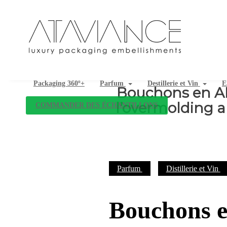
Packaging 360º+
Parfum
Destillerie et Vin
E
Bouchons en A
l’overmolding a
COMMANDER DES ÉCHANTILLONS
Parfum
Distillerie et Vin
Bouchons e