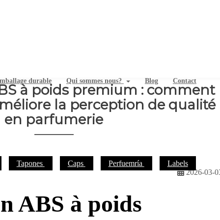
mballage durable
Qui sommes nous?
Blog
Contact
BS à poids premium : comment
méliore la perception de qualité
en parfumerie
Tapones
Caps
Perfuemría
Labels
2026-03-0
n ABS à poids