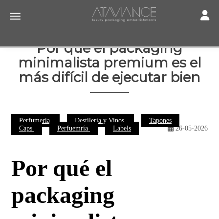
Toggle
Toggle navigation
Por qué el packaging
minimalista premium es el
más difícil de ejecutar bien
Perfumería
Destilería y Vinos
Tapones
Caps
Perfuemría
Labels
26-05-2026
Por qué el
packaging