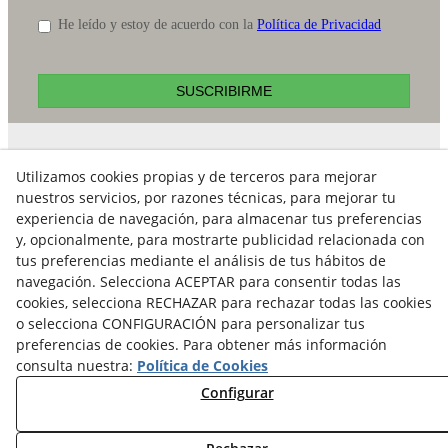
He leído y estoy de acuerdo con la
Política de Privacidad
SUSCRIBIRME
Contacto
Utilizamos cookies propias y de terceros para mejorar
nuestros servicios, por razones técnicas, para mejorar tu
E-mail:
experiencia de navegación, para almacenar tus preferencias
info@ataviance.com
y, opcionalmente, para mostrarte publicidad relacionada con
Aviso Legal
tus preferencias mediante el análisis de tus hábitos de
navegación. Selecciona ACEPTAR para consentir todas las
Política Cookies
cookies, selecciona RECHAZAR para rechazar todas las cookies
Política de Privacidad
o selecciona CONFIGURACIÓN para personalizar tus
preferencias de cookies. Para obtener más información
consulta nuestra:
Política de Cookies
Configurar