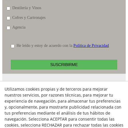
Destilería y Vinos
Cofres y Cartronajes
Agencia
He leído y estoy de acuerdo con la
Política de Privacidad
SUSCRIBIRME
Contacto
Utilizamos cookies propias y de terceros para mejorar
nuestros servicios, por razones técnicas, para mejorar tu
E-mail:
experiencia de navegación, para almacenar tus preferencias
info@ataviance.com
y, opcionalmente, para mostrarte publicidad relacionada con
Aviso Legal
tus preferencias mediante el análisis de tus hábitos de
navegación. Selecciona ACEPTAR para consentir todas las
Política Cookies
cookies, selecciona RECHAZAR para rechazar todas las cookies
Política de Privacidad