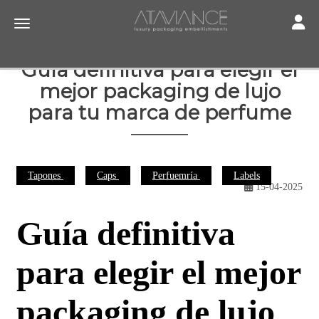
Toggle
Toggle navigation
Guía definitiva para elegir el
mejor packaging de lujo
para tu marca de perfume
Tapones
Caps
Perfuemría
Labels
15-04-2025
Guía definitiva
para elegir el mejor
packaging de lujo