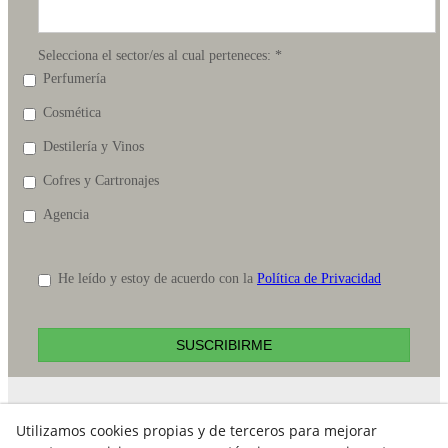
Selecciona el sector/es al cual perteneces:
*
Perfumería
Cosmética
Destilería y Vinos
Cofres y Cartronajes
Agencia
He leído y estoy de acuerdo con la
Política de Privacidad
SUSCRIBIRME
Contacto
Utilizamos cookies propias y de terceros para mejorar