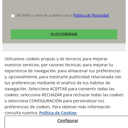
He leído y estoy de acuerdo con la
Política de Privacidad
SUSCRIBIRME
Contacto
Utilizamos cookies propias y de terceros para mejorar
nuestros servicios, por razones técnicas, para mejorar tu
E-mail:
experiencia de navegación, para almacenar tus preferencias
info@ataviance.com
y, opcionalmente, para mostrarte publicidad relacionada con
Aviso Legal
tus preferencias mediante el análisis de tus hábitos de
Política Cookies
navegación. Selecciona ACEPTAR para consentir todas las
cookies, selecciona RECHAZAR para rechazar todas las cookies
Política de Privacidad
o selecciona CONFIGURACIÓN para personalizar tus
preferencias de cookies. Para obtener más información
consulta nuestra:
Política de Cookies
Configurar