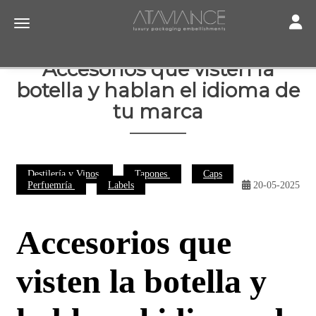
Toggle
Toggle navigation
Accesorios que visten la
botella y hablan el idioma de
tu marca
Destilería y Vinos
Tapones
Caps
Perfuemría
Labels
20-05-2025
Accesorios que
visten la botella y