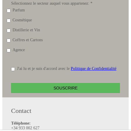
Sélectionnez le secteur auquel vous appartenez:
*
Parfum
Cosmétique
Distillerie et Vin
Coffres et Cartons
Agence
J'ai lu et je suis d'accord avec le
Politique de Confidentialité
SOUSCRIRE
Contact
Téléphone:
+34 933 002 627