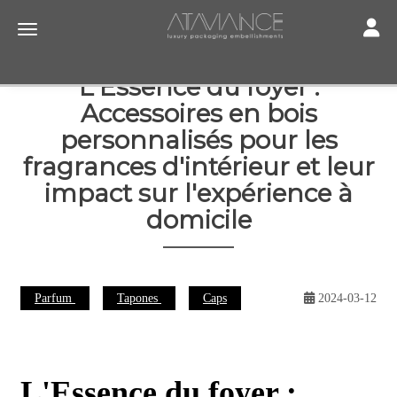
Toggle
Toggle navigation
L'Essence du foyer :
Accessoires en bois
personnalisés pour les
fragrances d'intérieur et leur
impact sur l'expérience à
domicile
Parfum
Tapones
Caps
2024-03-12
L'Essence du foyer :