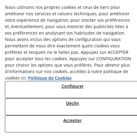
Nous utilisons nos propres cookies et ceux de tiers pour
Heures de bureau:
Du Lundi au Jeudi à partir de 8:00h à
améliorer nos services et raisons techniques, pour améliorer
16:00h.
votre expérience de navigation, pour stocker vos préférences
Vendredi à partir de 8:00h à 15:00h.
et, éventuellement, pour vous montrer des publicités liées à
E-mail:
vos préférences en analysant vos habitudes de navigation.
info@ataviance.com
Nous avons inclus des options de configuration qui vous
Mention Légale
permettent de nous dire exactement quels cookies vous
préférez et lesquels ne le faites pas. Appuyez sur ACCEPTER
Politique de Cookies
pour accepter tous les cookies. Appuyez sur CONFIGURATION
Politique de confidentialité
pour choisir les options que vous préférez. Pour obtenir plus
d'informations sur nos cookies, accédez à notre politique de
cookies ici:
Politique de Cookies
Configurer
Déclin
Accepter
© 08/2026 Ataviance - Tous droits réservés.