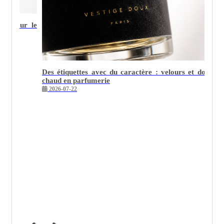
Le packaging du vial : petit format, grande opportuni
2026-05-26
s et dorure à