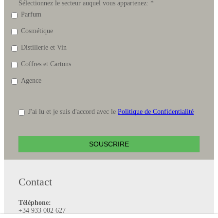
Sélectionnez le secteur auquel vous appartenez:
*
Parfum
Cosmétique
Distillerie et Vin
Coffres et Cartons
Agence
J'ai lu et je suis d'accord avec le
Politique de Confidentialité
SOUSCRIRE
Contact
Téléphone:
+34 933 002 627