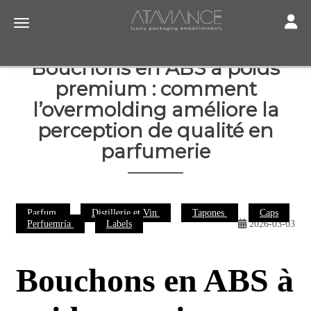
Toggle
Toggle navigation
Bouchons en ABS à poids
premium : comment
l’overmolding améliore la
perception de qualité en
parfumerie
Parfum
Distillerie et Vin
Tapones
Caps
Perfuemría
Labels
2026-03-03
Bouchons en ABS à